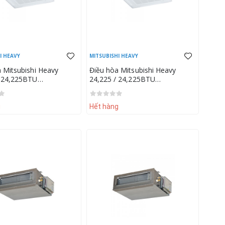
I HEAVY
MITSUBISHI HEAVY
 Mitsubishi Heavy
Điều hòa Mitsubishi Heavy
/ 24,225BTU
24,225 / 24,225BTU
G/FDC71VNP (Mặt nạ
FDT71VG/FDC71VNP (Mặt nạ
AW-E)
T-PSA-5AW-E)
g
Hết hàng