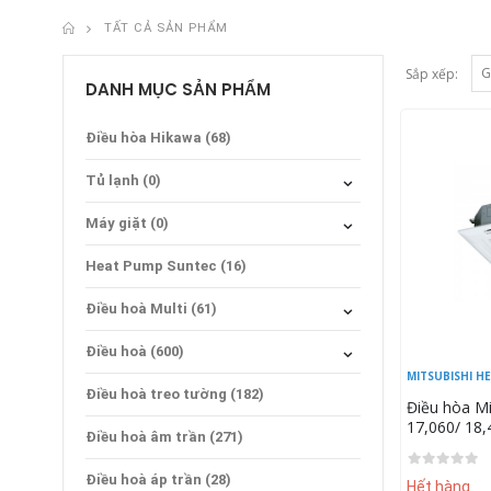
TẤT CẢ SẢN PHẨM
Sắp xếp:
DANH MỤC SẢN PHẨM
Điều hòa Hikawa (68)
Tủ lạnh (0)
Máy giặt (0)
Heat Pump Suntec (16)
Điều hoà Multi (61)
Điều hoà (600)
MITSUBISHI H
Điều hoà treo tường (182)
Điều hòa Mi
17,060/ 18
Điều hoà âm trần (271)
FDT50VG/S
T-PSA-5AW
Điều hoà áp trần (28)
Hết hàng