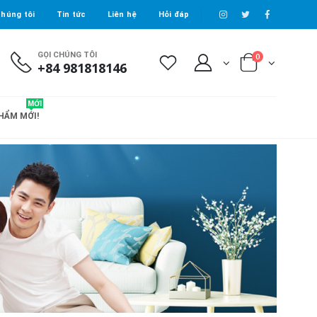
húng tôi
Tin tức
Liên hệ
Hỏi đáp
GỌI CHÚNG TÔI
0
+84 981818146
MỚI
HẨM MỚI!