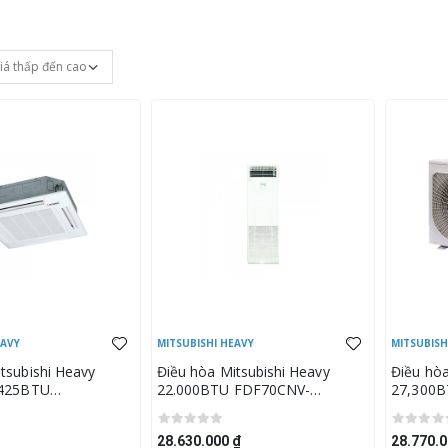
EAVY
MITSUBISHI HEAVY
MITSUBISH
tsubishi Heavy
Điều hòa Mitsubishi Heavy
Điều hòa
,425BTU
22.000BTU FDF70CNV-
27,300
RC50ZSX-S (Mặt nạ
S5/FDC70CNV-S5
-E)
28.630.000 ₫
28.770.0