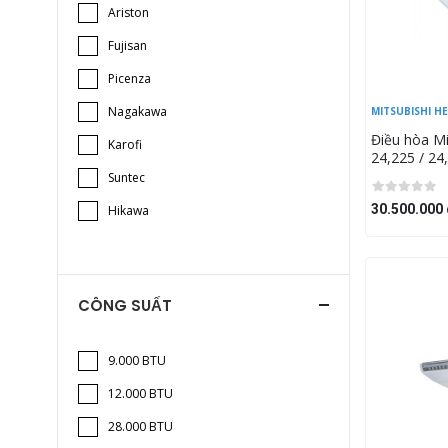
Ariston
Fujisan
Picenza
Nagakawa
MITSUBISHI H
Điều hòa Mi
Karofi
24,225 / 2
FDT71VH/F
Suntec
nạ T-PSA-5
30.500.000 
Hikawa
CÔNG SUẤT
9.000 BTU
12.000 BTU
28.000 BTU