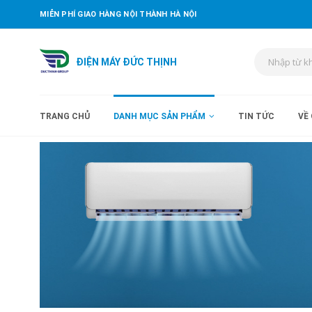
MIỄN PHÍ GIAO HÀNG NỘI THÀNH HÀ NỘI
ĐIỆN MÁY ĐỨC THỊNH
TRANG CHỦ
DANH MỤC SẢN PHẨM
TIN TỨC
VỀ