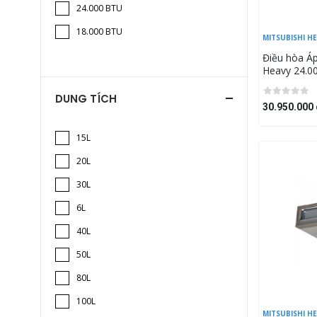
24.000 BTU
18.000 BTU
MITSUBISHI H
Điều hòa Áp
Heavy 24.
W5/FDC71
DUNG TÍCH
30.950.000 
15L
20L
30L
6L
40L
50L
80L
100L
MITSUBISHI H