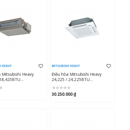
I HEAVY
MITSUBISHI HEAVY
 Mitsubishi Heavy
Điều hòa Mitsubishi Heavy
 18,425BTU
24,225 / 24,225BTU
VF/SRC50ZSX-S
FDT71VH/FDC71VNP-W (Mặt
nạ T-PSA-5BW-E)
30.250.000 ₫
g