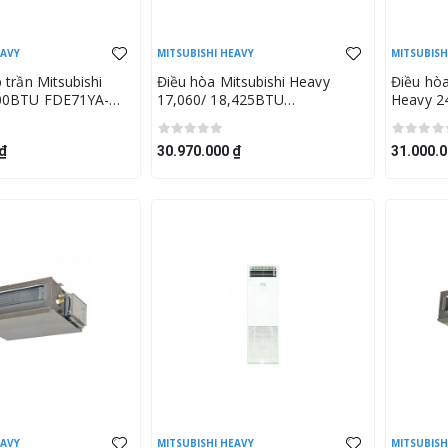
EAVY
MITSUBISHI HEAVY
MITSUBISH
 trần Mitsubishi
Điều hòa Mitsubishi Heavy
Điều hòa
000BTU FDE71YA-
17,060/ 18,425BTU
Heavy 2
YNA-W5
FDEN50VF/SRC50ZSX-W2
W5/FDU
₫
30.970.000 ₫
31.000.0
EAVY
MITSUBISHI HEAVY
MITSUBISH