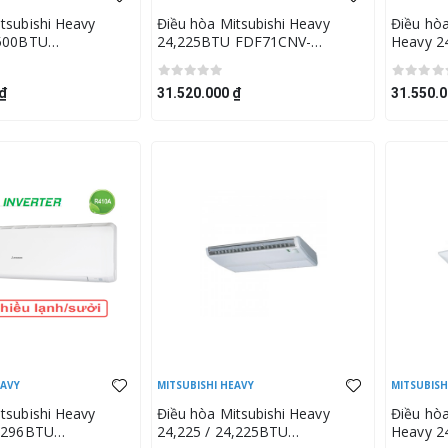
tsubishi Heavy
Điều hòa Mitsubishi Heavy
Điều hòa
.500BTU
24,225BTU FDF71CNV-
Heavy 2
S/FDC70VNPS-W5
S5/FDC71CNV-S5
W5/FDU
₫
31.520.000 ₫
31.550.0
EAVY
MITSUBISHI HEAVY
MITSUBISH
tsubishi Heavy
Điều hòa Mitsubishi Heavy
Điều hòa
7,296BTU
24,225 / 24,225BTU
Heavy 2