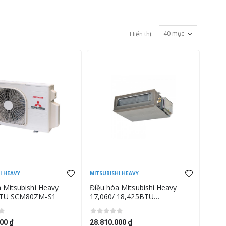
Hiển thị:
I HEAVY
MITSUBISHI HEAVY
 Mitsubishi Heavy
Điều hòa Mitsubishi Heavy
BTU SCM80ZM-S1
17,060/ 18,425BTU
FDUM50VH/SRC50ZSX-W3
00 ₫
28.810.000 ₫