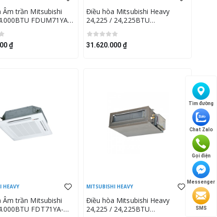
 Âm trần Mitsubishi
Điều hòa Mitsubishi Heavy
4.000BTU FDUM71YA-
24,225 / 24,225BTU
M71YNA-W5
FDUM71VH/FDC71VNP-W
00 ₫
31.620.000 ₫
Tìm đường
Chat Zalo
Gọi điện
Messenger
I HEAVY
MITSUBISHI HEAVY
 Âm trần Mitsubishi
Điều hòa Mitsubishi Heavy
4.000BTU FDT71YA-
24,225 / 24,225BTU
SMS