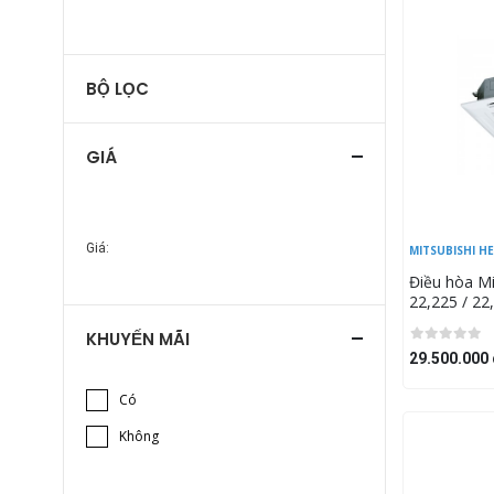
BỘ LỌC
GIÁ
Giá:
MITSUBISHI H
Điều hòa Mi
22,225 / 2
FDT70VHS/
KHUYẾN MÃI
nạ T-PSA-5
29.500.000 
Có
Không