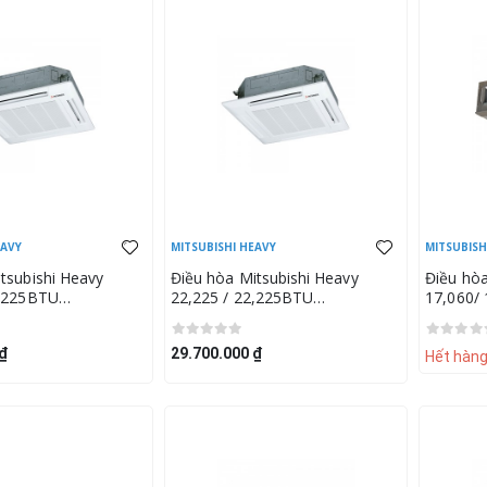
EAVY
MITSUBISHI HEAVY
MITSUBISH
tsubishi Heavy
Điều hòa Mitsubishi Heavy
Điều hòa
2,225BTU
22,225 / 22,225BTU
17,060/
FDC70VNPS-W (Mặt
FDT70VHS/FDC70VNPS-W (Mặt
FDUM50
BW-E)
nạ T-PSA-5BW-E)
₫
29.700.000 ₫
Hết hàn