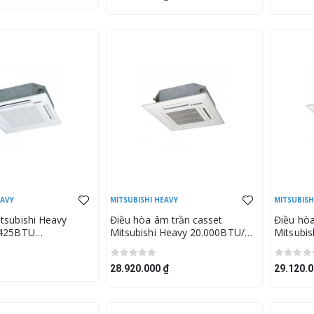
EAVY
MITSUBISHI HEAVY
MITSUBISH
tsubishi Heavy
Điều hòa âm trần casset
Điều hòa
,425BTU
Mitsubishi Heavy 20.000BTU/
Mitsubi
RC50ZSX-S (Mặt nạ
20.500BTU
20.500B
-E)
FDTC60VH/SRC60ZSX-W2 (Mặt
FDTC60
28.920.000 ₫
29.120.0
nạ TC-PSA-25W-E)
nạ TC-P