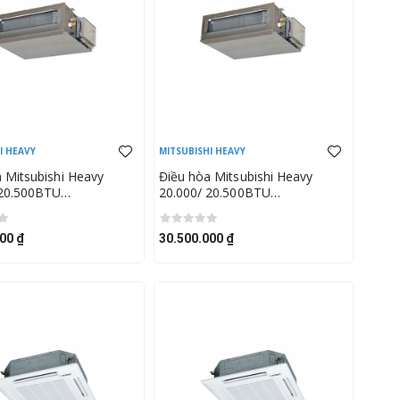
I HEAVY
MITSUBISHI HEAVY
 Mitsubishi Heavy
Điều hòa Mitsubishi Heavy
 20.500BTU
20.000/ 20.500BTU
VH/SRC60ZSX-W3
FDUM60VH/SRC60ZSX-W3
00 ₫
30.500.000 ₫