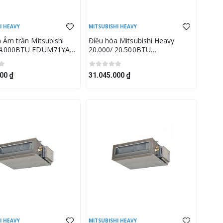
I HEAVY
MITSUBISHI HEAVY
 Âm trần Mitsubishi
Điều hòa Mitsubishi Heavy
4.000BTU FDUM71YA-
20.000/ 20.500BTU
M71YNA-W5
FDUM60VH/SRC60ZSX-W3
00 ₫
31.045.000 ₫
I HEAVY
MITSUBISHI HEAVY