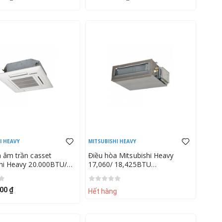
I HEAVY
MITSUBISHI HEAVY
 âm trần casset
Điều hòa Mitsubishi Heavy
shi Heavy 20.000BTU/
17,060/ 18,425BTU
TU
FDUM50VF/SRC50ZSX-S
VH/SRC60ZSX-W2 (Mặt
00 ₫
SA-25W-E)
Hết hàng