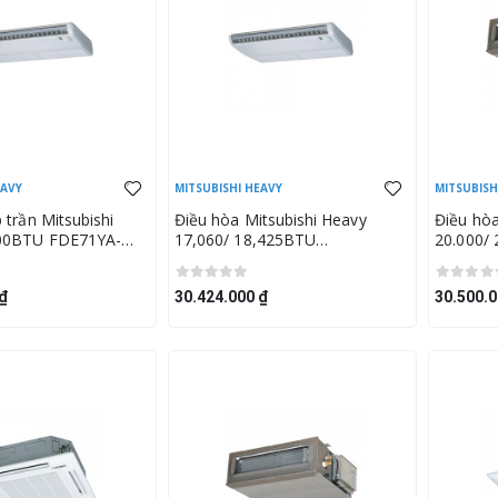
EAVY
MITSUBISHI HEAVY
MITSUBISH
 trần Mitsubishi
Điều hòa Mitsubishi Heavy
Điều hòa
000BTU FDE71YA-
17,060/ 18,425BTU
20.000/
YNA-W5
FDEN50VF/SRC50ZSX-W2
FDUM60
₫
30.424.000 ₫
30.500.0