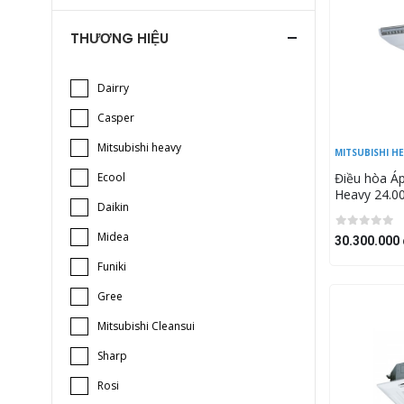
THƯƠNG HIỆU
Dairry
Casper
Mitsubishi heavy
MITSUBISHI H
Ecool
Điều hòa Áp
Heavy 24.
Daikin
W5/FDC71
Midea
30.300.000 
Funiki
Gree
Mitsubishi Cleansui
Sharp
Rosi