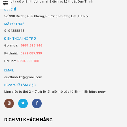
Công ty cổ phần thương mại & dịch vụ kỹ thuật Đức Thịnh
ĐỊA CHỈ
Số 338 Đường Giải Phóng, Phường Phương Liệt, Hà Nội
MÃ SỐ THUẾ
0104388845
ĐIỆN THOẠI HỖ TRỢ
Gọi mua:
0981.818.146
Kỹ thuật:
0971.087.339
Hotline:
0904.668.788
EMAIL
ducthinh.kd@gmail.com
NGÀY/GIỜ LÀM VIỆC
Làm việc từ thứ 2 ~ 7 trừ lễ tết, giờ mở của từ 8h ~ 18h hằng ngày.
DỊCH VỤ KHÁCH HÀNG