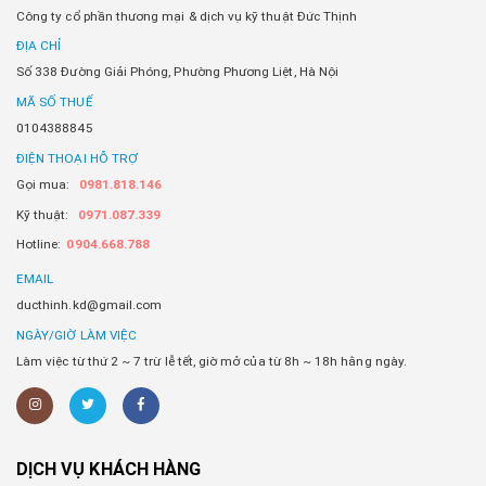
Công ty cổ phần thương mại & dịch vụ kỹ thuật Đức Thịnh
ĐỊA CHỈ
Số 338 Đường Giải Phóng, Phường Phương Liệt, Hà Nội
MÃ SỐ THUẾ
0104388845
ĐIỆN THOẠI HỖ TRỢ
Gọi mua:
0981.818.146
Kỹ thuật:
0971.087.339
Hotline:
0904.668.788
EMAIL
ducthinh.kd@gmail.com
NGÀY/GIỜ LÀM VIỆC
Làm việc từ thứ 2 ~ 7 trừ lễ tết, giờ mở của từ 8h ~ 18h hằng ngày.
DỊCH VỤ KHÁCH HÀNG