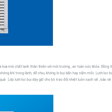
 loại môi chất lạnh thân thiện với môi trường , an toàn sức khỏe. Đồng t
ông khí trong lành, dễ chịu, không lo bụi bẩn hay nấm mốc. Lưới lọc bụ
ả . Lớp lưới lọc bụi dày giữ cho bộ trao đổi nhiệt luôn sạch sẽ , bảo vệ