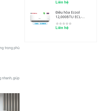
n hệ
Liên hệ
u hòa Ecool
Điều hòa Ecool
000BTU ECL-
12,000BTU ECL-
2ST
1E12ST
n hệ
Liên hệ
ng trọng phù
g nhanh, giúp