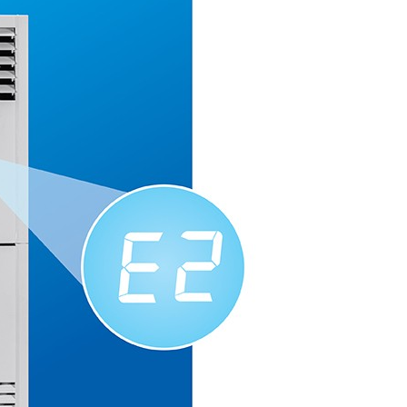
Tiếp tục mua sắm
Xem giỏ hàng