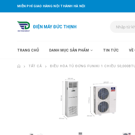
MIỄN PHÍ GIAO HÀNG NỘI THÀNH HÀ NỘI
ĐIỆN MÁY ĐỨC THỊNH
TRANG CHỦ
DANH MỤC SẢN PHẨM
TIN TỨC
VỀ
TẤT CẢ
ĐIỀU HÒA TỦ ĐỨNG FUNIKI 1 CHIỀU 50,000B