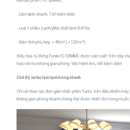
Mã sản phẩm: FC 50MMC
- Làm lạnh nhanh, Tiết kiệm điện
- Loại 1 chiều (Lạnh),Môi chất lạnh R410a
- Diện tích phù hợp: > 40m² ( > 120 m³)
Điều hòa tủ đứng Funiki FC 50MMC được sản xuất trên dây chu
hợp với mọi không gian phòng. Vận hành êm, tiết kiệm điện.
Chế độ turbo làm lạnh/nóng nhanh
Chỉ với thao tác đơn giản nhấn phím Turbo trên điều khiển máy 
không gian phòng nhanh chóng đạt được nhiệt độ mong muốn và