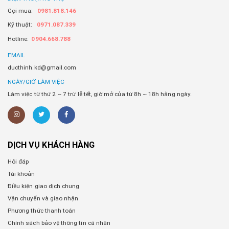
Gọi mua:
0981.818.146
Kỹ thuật:
0971.087.339
Hotline:
0904.668.788
EMAIL
ducthinh.kd@gmail.com
NGÀY/GIỜ LÀM VIỆC
Làm việc từ thứ 2 ~ 7 trừ lễ tết, giờ mở của từ 8h ~ 18h hằng ngày.
DỊCH VỤ KHÁCH HÀNG
Hỏi đáp
Tài khoản
Điều kiện giao dịch chung
Vận chuyển và giao nhận
Phương thức thanh toán
Chính sách bảo vệ thông tin cá nhân