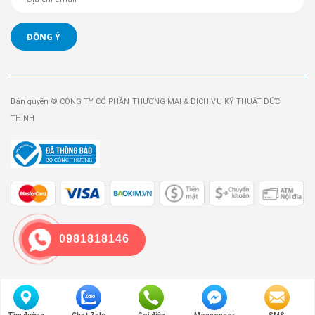
ĐỒNG Ý
Bản quyền © CÔNG TY CỔ PHẦN THƯƠNG MẠI & DỊCH VỤ KỸ THUẬT ĐỨC
THỊNH
0981818146