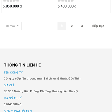
5.850.000 ₫
6.400.000 ₫
1
2
3
Tiếp tục
THÔNG TIN LIÊN HỆ
TÊN CÔNG TY
Công ty cổ phần thương mại & dịch vụ kỹ thuật Đức Thịnh
ĐỊA CHỈ
Số 338 Đường Giải Phóng, Phường Phương Liệt, Hà Nội
MÃ SỐ THUẾ
0104388845
ĐIỆN THOẠI HỖ TRỢ